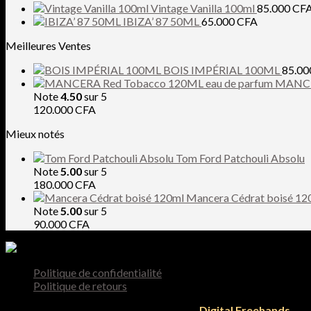
Vintage Vanilla 100ml
85.000
CF
IBIZA’ 87 50ML
65.000
CFA
Meilleures Ventes
BOIS IMPÉRIAL 100ML
85.0
MANCER
Note
4.50
sur 5
120.000
CFA
Mieux notés
Tom Ford Patchouli Absolu
Note
5.00
sur 5
180.000
CFA
Mancera Cédrat boisé 12
Note
5.00
sur 5
90.000
CFA
Politique de confidentialité
Politique de retours
Tous droit reservés 2026 © Designed by
Digital Freehands