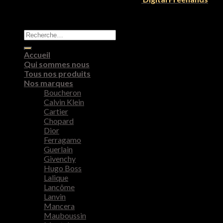
Recherche
pour :
Accueil
Qui sommes nous
Tous nos produits
Nos marques
Boucheron
Calvin Klein
Cartier
Chopard
Dior
Ferragamo
Guerlain
Givenchy
Hugo Boss
Lalique
Lancôme
Lanvin
Mancera
Mauboussin