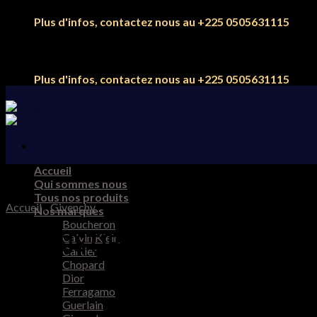
Skip
Plus d'infos, contactez nous au +225 0505631115
to
content
Plus d'infos, contactez nous au +225 0505631115
Accueil
Qui sommes nous
Tous nos produits
Accueil
/
Givenchy
Nos marques
Boucheron
IRRÉSISTIBLE NUDE VELVET 
Calvin Klein
Cartier
Chopard
Dior
Ferragamo
Guerlain
75.000
CFA