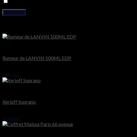
Enregistrer mon nom, mon e-mail et mon site dans le navigat
Produits similaires
Lanvin
Rumeur de LANVIN 100ML EDP
41.000
CFA
Acheter
Xerjoff Muse
Xerjoff Soprano
195.000
CFA
Acheter
Maïssa Paris