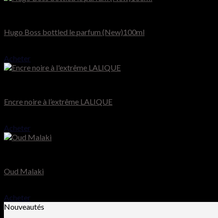
Hugo Boss
Hugo Boss bottled le parfum (New)100ml
75.000
CFA
Acheter
Lalique
Encre noire à l’extrême LALIQUE
70.000
CFA
Acheter
Chopard
Oud Malaki
65.000
CFA
Acheter
Nouveautés