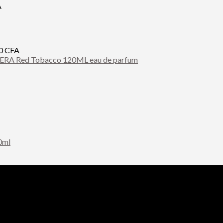
A
00
CFA
A Red Tobacco 120ML eau de parfum
0ml