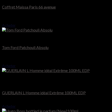
Coffret Maissa Paris 66 avenue
Note
4.50
sur 5
65.000
CFA
Acheter
Tom Ford
Tom Ford Patchouli Absolu
Note
5.00
sur 5
180.000
CFA
Acheter
Rupture de stock
Guerlain
GUERLAIN L Homme idéal Extrême 100ML EDP
70.000
CFA
Acheter