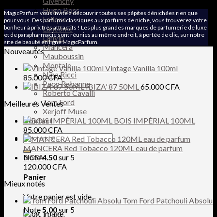
Givenchy
Hugo Boss
MagicParfum vous invite à découvrir toutes ses pépites dénichées rien que
Lalique
pour vous. Des parfums classiques aux parfums de niche, vous trouverez votre
bonheur à prix très attractifs ! Les plus grandes marques de parfumerie de luxe
Lancôme
et de parapharmacie sont réunies au même endroit, à portée de clic, sur notre
Lanvin
site de beauté en ligne MagicParfum.
Mancera
Nouveautés
Mauboussin
Montale
Vintage Vanilla 100ml
Nina Ricci
85.000
CFA
Paco Rabanne
IBIZA’ 87 50ML
65.000
CFA
Roberto Cavalli
Tom Ford
Meilleures Ventes
Xerjoff Muse
Contact
BOIS IMPÉRIAL 100ML
85.000
CFA
Recherche
pour :
MANCERA Red Tobacco 120ML eau de parfum
0
Note
CFA
4.50
sur 5
120.000
CFA
Panier
Mieux notés
Votre panier est vide.
Tom Ford Patchouli Absolu
Note
5.00
sur 5