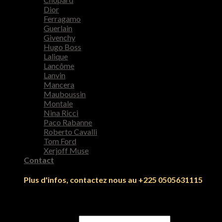
Dior
Ferragamo
Guerlain
Givenchy
Hugo Boss
Lalique
Lancôme
Lanvin
Mancera
Mauboussin
Montale
Nina Ricci
Paco Rabanne
Roberto Cavalli
Tom Ford
Xerjoff Muse
Contact
Plus d'infos, contactez nous au +225 0505631115
Se connecter
Identifiant ou e-mail
*