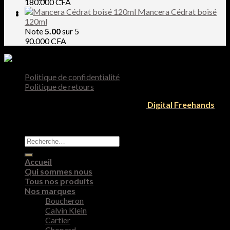
180.000
CFA
Mancera Cédrat boisé
120ml
Note
5.00
sur 5
90.000
CFA
Politique de confidentialité
Politique de retours
Tous droit reservés 2026 © Designed by
Digital Freehands
Recherche
pour :
Accueil
Qui sommes nous
Tous nos produits
Nos marques
Boucheron
Calvin Klein
Cartier
Chopard