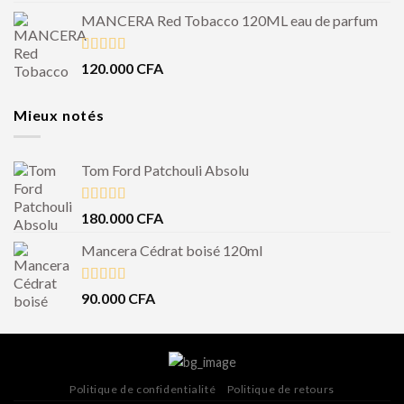
MANCERA Red Tobacco 120ML eau de parfum
Note
4.50
120.000
CFA
sur 5
Mieux notés
Tom Ford Patchouli Absolu
Note
5.00
180.000
CFA
sur 5
Mancera Cédrat boisé 120ml
Note
5.00
90.000
CFA
sur 5
Politique de confidentialité
Politique de retours