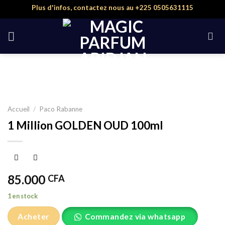
Skip
Plus d'infos, contactez nous au +225 0505631115
to
content
Accueil
/
Paco Rabanne
1 Million GOLDEN OUD 100ml
85.000
CFA
1 en stock
Acheter
Commandez via whatsapp