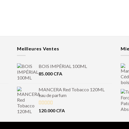
Meilleures Ventes
Mie
BOIS IMPÉRIAL 100ML
85.000
CFA
MANCERA Red Tobacco 120ML
eau de parfum
Note
4.50
120.000
CFA
sur 5