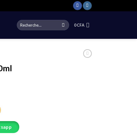
Recherche
0
CFA
pour :
0ml
ml
tsapp