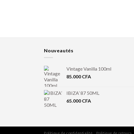
T
Nouveautés
Vintage Vanilla 100ml
85.000
CFA
IBIZA’ 87 50ML
65.000
CFA
Politique de confidentialité
Politique de retours