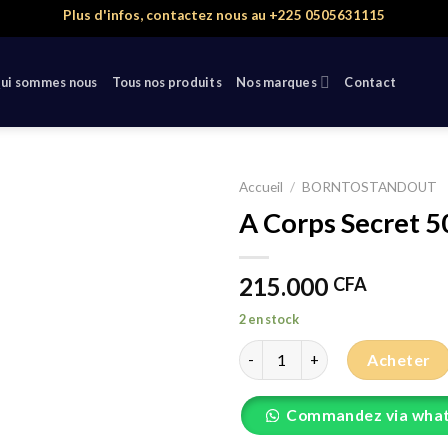
Plus d'infos, contactez nous au +225 0505631115
ui sommes nous
Tous nos produits
Nos marques
Contact
Accueil
/
BORNTOSTANDOUT
A Corps Secret 5
215.000
CFA
2 en stock
quantité de A Corps Secret 50
Acheter
Commandez via wha