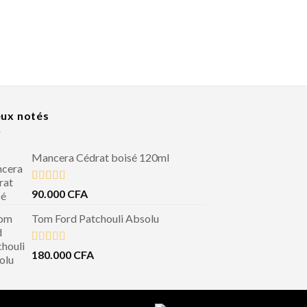
ux notés
Mancera Cédrat boisé 120ml
Note
5.00
90.000
CFA
sur 5
Tom Ford Patchouli Absolu
Note
5.00
180.000
CFA
sur 5