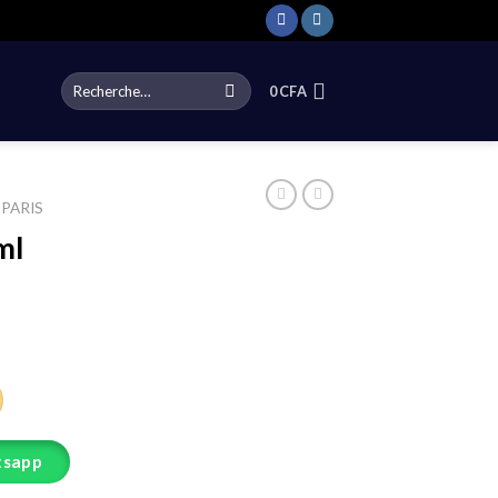
Recherche
0
CFA
pour :
 PARIS
ml
tsapp