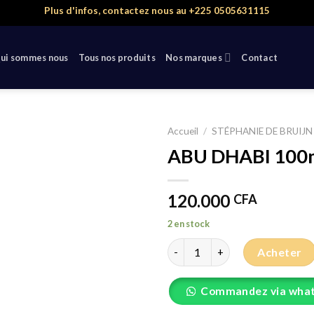
Plus d'infos, contactez nous au +225 0505631115
ui sommes nous
Tous nos produits
Nos marques
Contact
Accueil
/
STÉPHANIE DE BRUIJN
ABU DHABI 100
120.000
CFA
2 en stock
quantité de ABU DHABI 100ml
Acheter
Commandez via wha