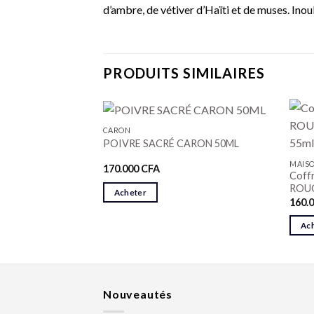
d’ambre, de vétiver d’Haïti et de muses. Ino
PRODUITS SIMILAIRES
CARON
D 100ml
POIVRE SACRÉ CARON 50ML
MAISO
170.000
CFA
Coff
ROUG
Acheter
160.
Ac
Nouveautés