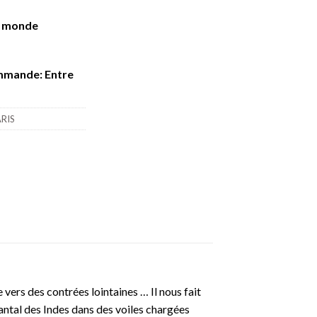
e monde
mmande: Entre
ARIS
 vers des contrées lointaines … Il nous fait
santal des Indes dans des voiles chargées