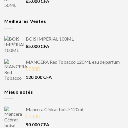
65.000
CFA
Meilleures Ventes
BOIS IMPÉRIAL 100ML
85.000
CFA
MANCERA Red Tobacco 120ML eau de parfum
Note
4.50
120.000
CFA
sur 5
Mieux notés
Mancera Cédrat boisé 120ml
Note
5.00
90.000
CFA