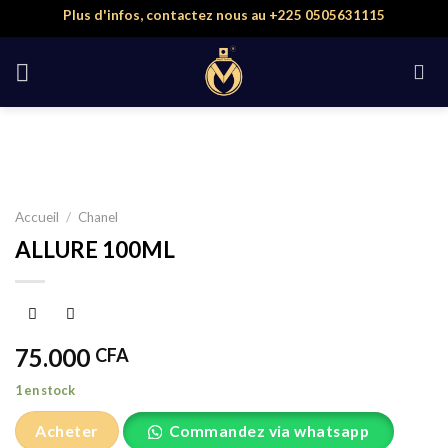
Skip
Plus d'infos, contactez nous au +225 0505631115
to
content
Accueil
/
Chanel
ALLURE 100ML
75.000
CFA
1 en stock
Acheter
Commandez via whatsapp