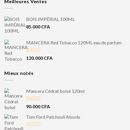
Meilleures Ventes
BOIS IMPÉRIAL 100ML
85.000
CFA
MANCERA Red Tobacco 120ML eau de parfum
Note
4.50
120.000
CFA
sur 5
Mieux notés
Mancera Cédrat boisé 120ml
Note
5.00
90.000
CFA
sur 5
Tom Ford Patchouli Absolu