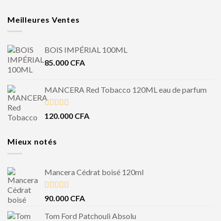
Meilleures Ventes
BOIS IMPÉRIAL 100ML
85.000
CFA
MANCERA Red Tobacco 120ML eau de parfum
Note
4.50
120.000
CFA
sur 5
Mieux notés
Mancera Cédrat boisé 120ml
Note
5.00
90.000
CFA
sur 5
Tom Ford Patchouli Absolu