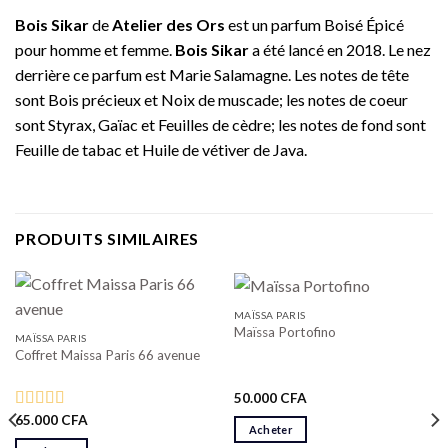
Bois Sikar
de
Atelier des Ors
est un parfum Boisé Épicé
pour homme et femme.
Bois Sikar
a été lancé en 2018. Le nez
derrière ce parfum est Marie Salamagne. Les notes de tête
sont Bois précieux et Noix de muscade; les notes de coeur
sont Styrax, Gaïac et Feuilles de cèdre; les notes de fond sont
Feuille de tabac et Huile de vétiver de Java.
PRODUITS SIMILAIRES
MAÏSSA PARIS
Maïssa Portofino
MAÏSSA PARIS
Coffret Maissa Paris 66 avenue
50.000
CFA
65.000
CFA
Note
4.50
Acheter
sur 5