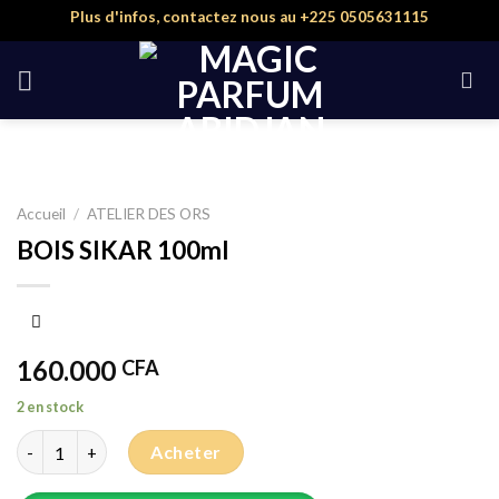
Skip
Plus d'infos, contactez nous au +225 0505631115
to
content
Accueil
/
ATELIER DES ORS
BOIS SIKAR 100ml
160.000
CFA
2 en stock
quantité de BOIS SIKAR 100ml
Acheter