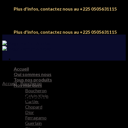
Skip
Plus d'infos, contactez nous au +225 0505631115
to
content
Plus d'infos, contactez nous au +225 0505631115
Accueil
Qui sommes nous
Tous nos produits
Accueil
/
Boucheron
Nos marques
Boucheron
Boucheron Quatre 100ml EDP
Calvin Klein
Cartier
Chopard
Dior
Ferragamo
55.000
CFA
Guerlain