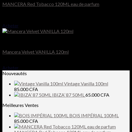
MANCERA Red Tobacco 120ML eau de parfum
Note
4.50
sur 5
120.000
CFA
Acheter
Mancera
Mancera Velvet VANILLA 120ml
90.000
CFA
Acheter
Nouveautés
Vintage Vanilla 100ml
85.000
CFA
IBIZA’ 87 50ML
65.000
CFA
Meilleures Ventes
BOIS IMPÉRIAL 100ML
85.000
CFA