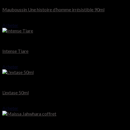
Mauboussin Une histoire d’homme irrésistible 90ml
Note
4.00
sur 5
Acheter
Montale
Intense Tiare
75.000
CFA
Acheter
Nina Ricci
L’extase 50ml
51.000
CFA
Acheter
Maïssa Paris