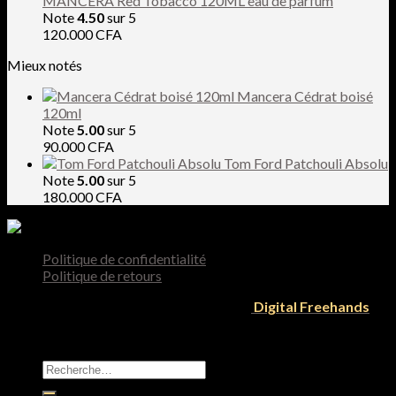
MANCERA Red Tobacco 120ML eau de parfum
Note
4.50
sur 5
120.000
CFA
Mieux notés
Mancera Cédrat boisé
120ml
Note
5.00
sur 5
90.000
CFA
Tom Ford Patchouli Absolu
Note
5.00
sur 5
180.000
CFA
Politique de confidentialité
Politique de retours
Tous droit reservés 2026 © Designed by
Digital Freehands
Recherche
pour :