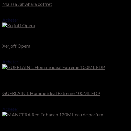
Maissa Jahwhara coffret
65.000
CFA
Acheter
Xerjoff Muse
Xerjoff Opera
140.000
CFA
Acheter
Rupture de stock
Guerlain
GUERLAIN L Homme idéal Extrême 100ML EDP
70.000
CFA
Acheter
Mancera