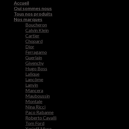
Accueil
Qui sommes nous
Tous nos produits
Nos marques
Boucheron
Calvin Klein
Cartier
Chopard
Dior
Ferragamo
Guerlain
Givenchy
Hugo Boss
Lalique
Lancôme
Lanvin
Mancera
Mauboussin
Montale
Nina Ricci
Paco Rabanne
Roberto Cavalli
Tom Ford
Xerjoff Muse