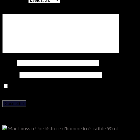
Votre avis
*
Nom
*
E-mail
*
Enregistrer mon nom, mon e-mail et mon site dans le
navigateur pour mon prochain commentaire.
Produits similaires
Mauboussin