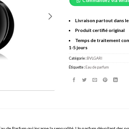
Commandez via wha
Livraison partout dans l
Produit certifié original
Temps de traitement co
1-5 jours
Catégorie :
BVLGARI
Étiquette :
Eau de parfum
de Parfum qui incarne la sensualité. Un parfum dévoilant des possib