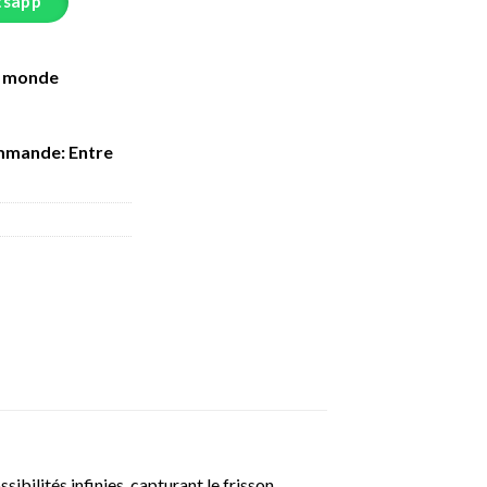
tsapp
e monde
mmande: Entre
ilités infinies, capturant le frisson,