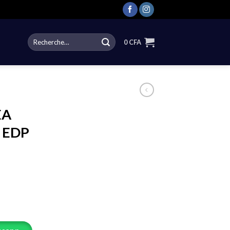
Recherche
0
CFA
pour :
EA
 EDP