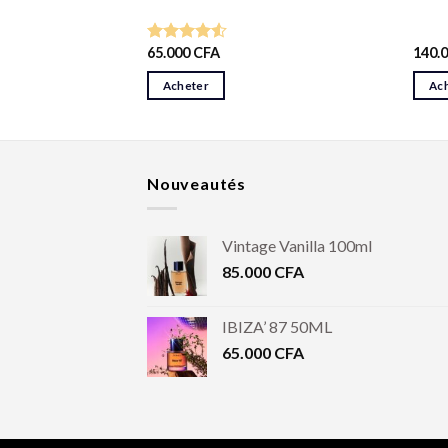
65.000
CFA
140.
Note
4.50
sur 5
Acheter
Ac
Nouveautés
Vintage Vanilla 100ml
85.000
CFA
IBIZA’ 87 50ML
65.000
CFA