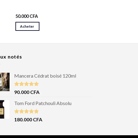
50.000
CFA
Acheter
ux notés
Mancera Cédrat boisé 120ml
Note
5.00
90.000
CFA
sur 5
Tom Ford Patchouli Absolu
Note
5.00
180.000
CFA
sur 5