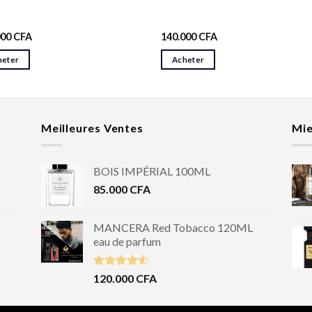
000
CFA
140.000
CFA
heter
Acheter
Meilleures Ventes
Mie
BOIS IMPÉRIAL 100ML
85.000
CFA
MANCERA Red Tobacco 120ML
eau de parfum
Note
4.50
120.000
CFA
sur 5