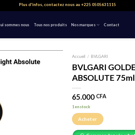
Plus d'infos, contactez nous au +225 0505631115
ui sommes nous
Tous nos produits
Nos marques
Contact
Accueil
/
BVLGARI
BVLGARI GOLD
ABSOLUTE 75ml
65.000
CFA
1 en stock
Acheter