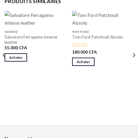
PRODUITS SIMILAIRES
HOMME
TOM FORD
Salvatore Ferragamo intense
Tom Ford Patchouli Absolu
leather
55.000
CFA
180.000
CFA
Note
5.00
sur 5
Acheter
Acheter