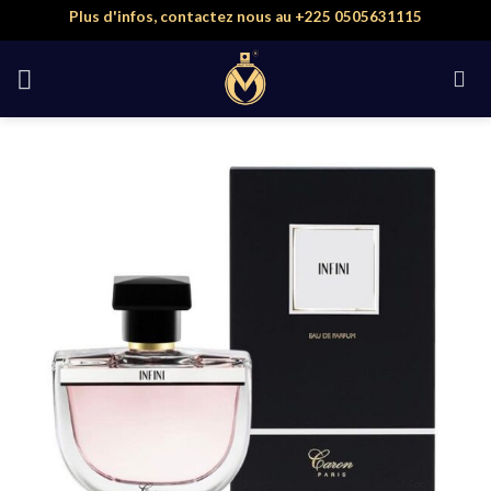
Skip
Plus d'infos, contactez nous au +225 0505631115
to
content