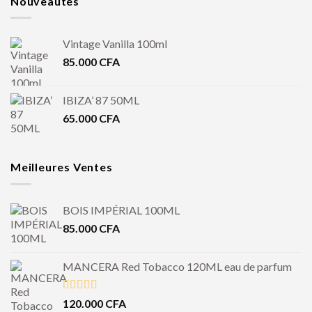
Nouveautés
Vintage Vanilla 100ml
85.000
CFA
IBIZA’ 87 50ML
65.000
CFA
Meilleures Ventes
BOIS IMPÉRIAL 100ML
85.000
CFA
MANCERA Red Tobacco 120ML eau de parfum
Note
4.50
120.000
CFA