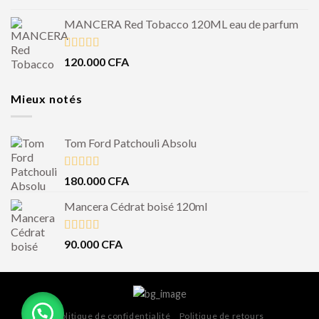
MANCERA Red Tobacco 120ML eau de parfum
Note
4.50
120.000
CFA
sur 5
Mieux notés
Tom Ford Patchouli Absolu
Note
5.00
180.000
CFA
sur 5
Mancera Cédrat boisé 120ml
Note
5.00
90.000
CFA
sur 5
Politique de confidentialité
Politique de retours