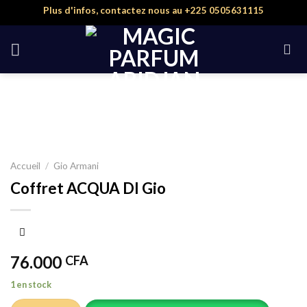
Skip
Plus d'infos, contactez nous au +225 0505631115
to
content
Accueil
/
Gio Armani
Coffret ACQUA DI Gio
76.000
CFA
1 en stock