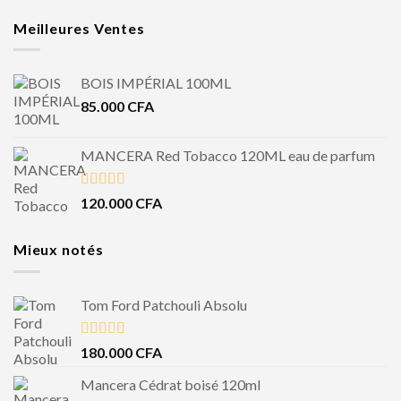
Meilleures Ventes
BOIS IMPÉRIAL 100ML
85.000
CFA
MANCERA Red Tobacco 120ML eau de parfum
Note
4.50
120.000
CFA
sur 5
Mieux notés
Tom Ford Patchouli Absolu
Note
5.00
180.000
CFA
sur 5
Mancera Cédrat boisé 120ml