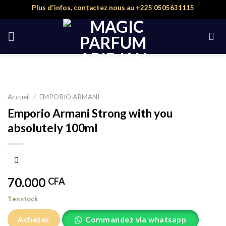
Skip
Plus d'infos, contactez nous au +225 0505631115
to
content
Accueil
/
EMPORIO ARMANI
Emporio Armani Strong with you
absolutely 100ml
70.000
CFA
1 en stock
Acheter
Commandez via whatsapp