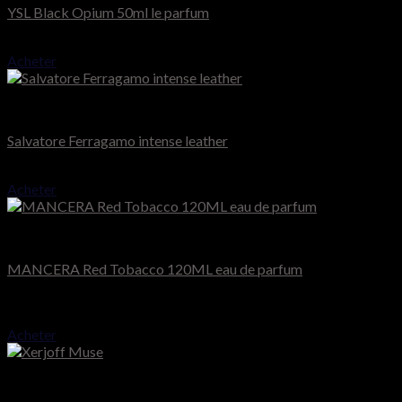
YSL Black Opium 50ml le parfum
51.000
CFA
Acheter
Homme
Salvatore Ferragamo intense leather
55.000
CFA
Acheter
Mancera
MANCERA Red Tobacco 120ML eau de parfum
Note
4.50
sur 5
120.000
CFA
Acheter
Xerjoff Muse