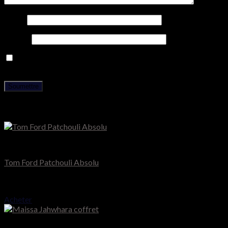
Nom
*
E-mail
*
Enregistrer mon nom, mon e-mail et mon site dans le
navigateur pour mon prochain commentaire.
Produits similaires
Tom Ford
Tom Ford Patchouli Absolu
Note
5.00
sur 5
180.000
CFA
Acheter
Maïssa Paris