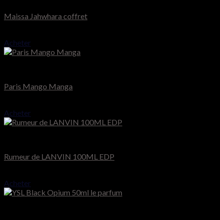
Maissa Jahwhara coffret
65.000
CFA
Acheter
Montale
Paris Mango Manga
75.000
CFA
Acheter
Lanvin
Rumeur de LANVIN 100ML EDP
41.000
CFA
Acheter
YSL