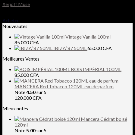
Xerjoff Muse
140.000
CFA
Acheter
Nouveautés
Vintage Vanilla 100ml
85.000
CFA
IBIZA’ 87 50ML
65.000
CFA
Meilleures Ventes
BOIS IMPÉRIAL 100ML
85.000
CFA
MANCERA Red Tobacco 120ML eau de parfum
Note
4.50
sur 5
120.000
CFA
Mieux notés
Mancera Cédrat boisé
120ml
Note
5.00
sur 5