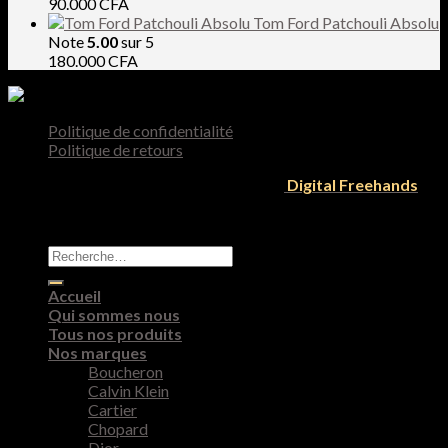
90.000
CFA
Tom Ford Patchouli Absolu
Note
5.00
sur 5
180.000
CFA
Politique de confidentialité
Politique de retours
Tous droit reservés 2026 © Designed by
Digital Freehands
Recherche
pour :
Accueil
Qui sommes nous
Tous nos produits
Nos marques
Boucheron
Calvin Klein
Cartier
Chopard
Dior