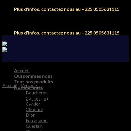
Skip
Plus d'infos, contactez nous au +225 0505631115
to
content
Plus d'infos, contactez nous au +225 0505631115
Accueil
Qui sommes nous
Tous nos produits
Accueil
/
Versace
Nos marques
Boucheron
ÉROS ENERGY
Calvin Klein
Cartier
Chopard
Dior
Ferragamo
80.000
CFA
Guerlain