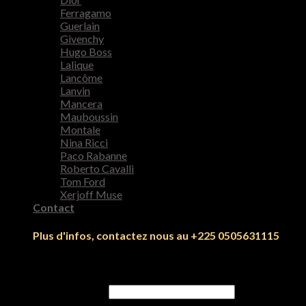
Ferragamo
Guerlain
Givenchy
Hugo Boss
Lalique
Lancôme
Lanvin
Mancera
Mauboussin
Montale
Nina Ricci
Paco Rabanne
Roberto Cavalli
Tom Ford
Xerjoff Muse
Contact
Plus d'infos, contactez nous au +225 0505631115
Se connecter
Identifiant ou e-mail
*