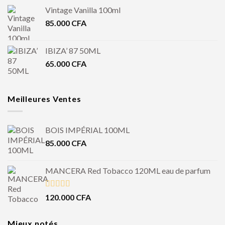
Vintage Vanilla 100ml
85.000
CFA
IBIZA’ 87 50ML
65.000
CFA
Meilleures Ventes
BOIS IMPÉRIAL 100ML
85.000
CFA
MANCERA Red Tobacco 120ML eau de parfum
Note
4.50
120.000
CFA
sur 5
Mieux notés