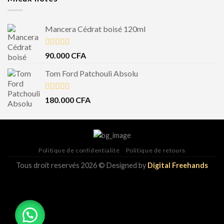
Mancera Cédrat boisé 120ml
Note
5.00
90.000
CFA
sur 5
Tom Ford Patchouli Absolu
Note
5.00
180.000
CFA
sur 5
Politique de confidentialité
Politique de retours
Tous droit reservés 2026 © Designed by
Digital Freehands