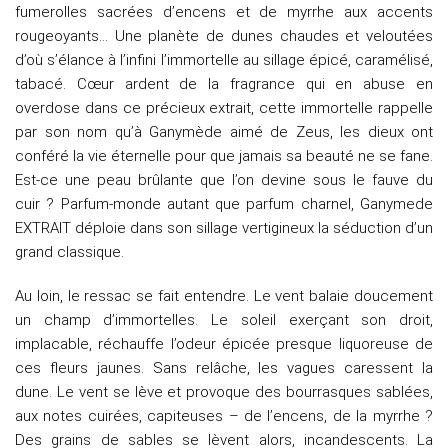
fumerolles sacrées d’encens et de myrrhe aux accents
rougeoyants… Une planète de dunes chaudes et veloutées
d’où s’élance à l’infini l’immortelle au sillage épicé, caramélisé,
tabacé. Cœur ardent de la fragrance qui en abuse en
overdose dans ce précieux extrait, cette immortelle rappelle
par son nom qu’à Ganymède aimé de Zeus, les dieux ont
conféré la vie éternelle pour que jamais sa beauté ne se fane.
Est-ce une peau brûlante que l’on devine sous le fauve du
cuir ? Parfum-monde autant que parfum charnel, Ganymede
EXTRAIT déploie dans son sillage vertigineux la séduction d’un
grand classique.
Au loin, le ressac se fait entendre. Le vent balaie doucement
un champ d’immortelles. Le soleil exerçant son droit,
implacable, réchauffe l’odeur épicée presque liquoreuse de
ces fleurs jaunes. Sans relâche, les vagues caressent la
dune. Le vent se lève et provoque des bourrasques sablées,
aux notes cuirées, capiteuses – de l’encens, de la myrrhe ?
Des grains de sables se lèvent alors, incandescents. La