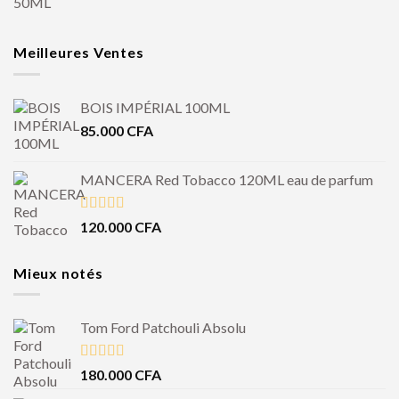
Meilleures Ventes
BOIS IMPÉRIAL 100ML
85.000
CFA
MANCERA Red Tobacco 120ML eau de parfum
Note
4.50
120.000
CFA
sur 5
Mieux notés
Tom Ford Patchouli Absolu
Note
5.00
180.000
CFA
sur 5