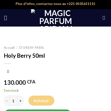
Skip
Plus d'infos, contactez nous au +225 0505631115
to
content
Accueil
/
D’ORSAY PARIS
Holy Berry 50ml
130.000
CFA
3 en stock
quantité de Holy Berry 50ml
Acheter