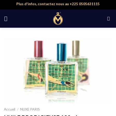
Skip
Plus d'infos, contactez nous au +225 0505631115
to
content
Accueil
/
NUXE PARIS