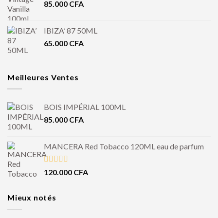
85.000
CFA
IBIZA’ 87 50ML
65.000
CFA
Meilleures Ventes
BOIS IMPÉRIAL 100ML
85.000
CFA
MANCERA Red Tobacco 120ML eau de parfum
Note
4.50
120.000
CFA
sur 5
Mieux notés