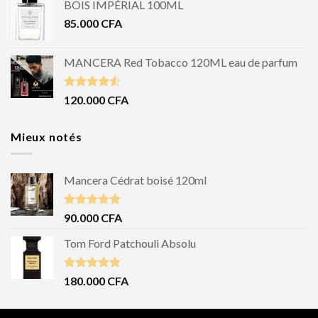
BOIS IMPÉRIAL 100ML
85.000
CFA
MANCERA Red Tobacco 120ML eau de parfum
Note
4.50
120.000
CFA
sur 5
Mieux notés
Mancera Cédrat boisé 120ml
Note
5.00
90.000
CFA
sur 5
Tom Ford Patchouli Absolu
Note
5.00
180.000
CFA
sur 5