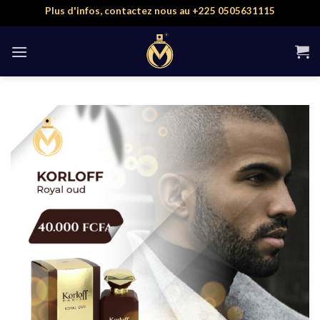
Skip
Plus d'infos, contactez nous au +225 0505631115
to
content