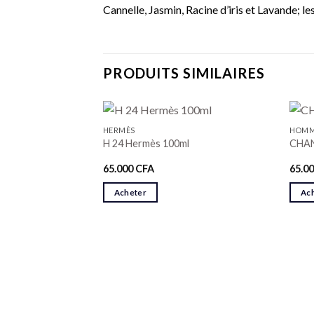
Cannelle, Jasmin, Racine d’iris et Lavande; l
PRODUITS SIMILAIRES
HERMÈS
HOM
H 24 Hermès 100ml
CHAN
65.000
CFA
65.0
Acheter
Ac
I Gio