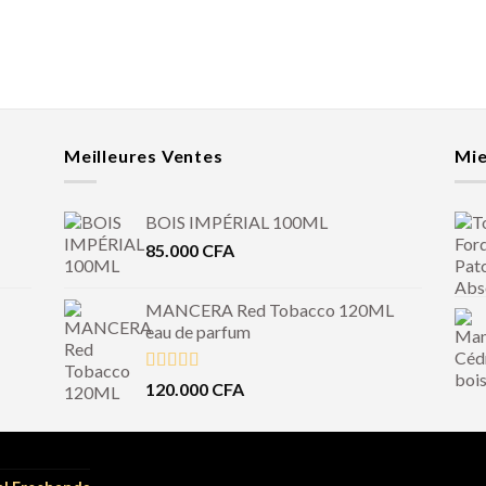
Meilleures Ventes
Mie
BOIS IMPÉRIAL 100ML
85.000
CFA
MANCERA Red Tobacco 120ML
eau de parfum
Note
4.50
120.000
CFA
sur 5