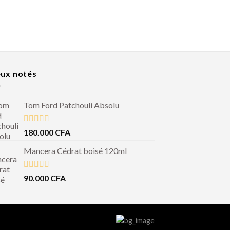
ux notés
Tom Ford Patchouli Absolu
Note
5.00
180.000
CFA
sur 5
Mancera Cédrat boisé 120ml
Note
5.00
90.000
CFA
sur 5