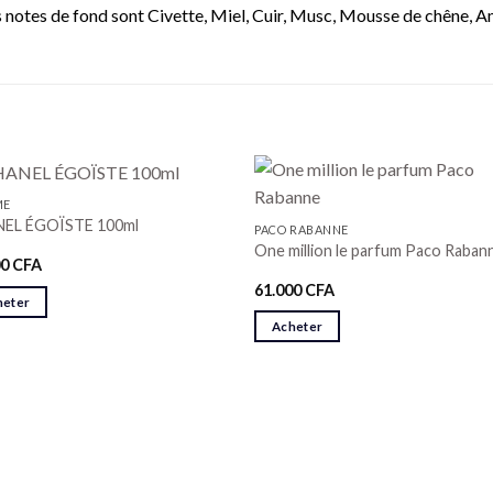
es notes de fond sont Civette, Miel, Cuir, Musc, Mousse de chêne, A
ME
EL ÉGOÏSTE 100ml
PACO RABANNE
One million le parfum Paco Raban
00
CFA
61.000
CFA
heter
Acheter