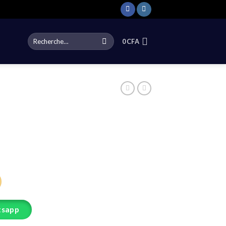
Recherche
0
CFA
pour :
tsapp