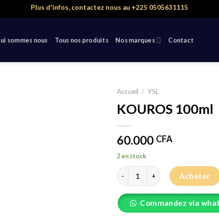
Plus d'infos, contactez nous au +225 0505631115
ui sommes nous
Tous nos produits
Nos marques
Contact
Accueil
/
YSL
KOUROS 100ml
60.000
CFA
2 en stock
quantité de KOUROS 100ml
Acheter
Commandez via wha