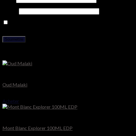
E-mail
*
Enregistrer mon nom, mon e-mail et mon site dans le
navigateur pour mon prochain commentaire.
Produits similaires
Chopard
Oud Malaki
65.000
CFA
Acheter
Mont Blanc
Mont Blanc Explorer 100ML EDP