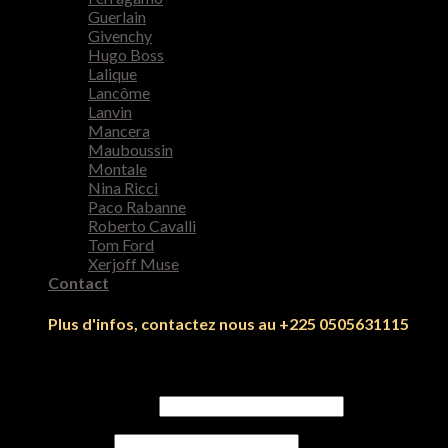
Guerlain
Givenchy
Hugo Boss
Lalique
Lancôme
Lanvin
Mancera
Mauboussin
Montale
Nina Ricci
Paco Rabanne
Roberto Cavalli
Tom Ford
Xerjoff Muse
Contact
Plus d'infos, contactez nous au +225 0505631115
Se connecter
Identifiant ou e-mail
*
Mot de passe
*