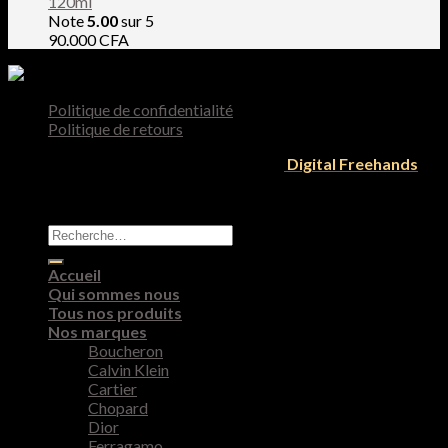
120ml
Note
5.00
sur 5
90.000
CFA
Politique de confidentialité
Politique de retours
Tous droit reservés 2026 © Designed by
Digital Freehands
Recherche
pour :
Accueil
Qui sommes nous
Tous nos produits
Nos marques
Boucheron
Calvin Klein
Cartier
Chopard
Dior
Ferragamo