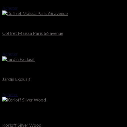
120.000
CFA
Acheter
Maïssa Paris
Coffret Maissa Paris 66 avenue
Note
4.50
sur 5
65.000
CFA
Acheter
Mancera
Jardin Exclusif
80.000
CFA
Acheter
Rupture de stock
Korloff Paris
Korloff Silver Wood