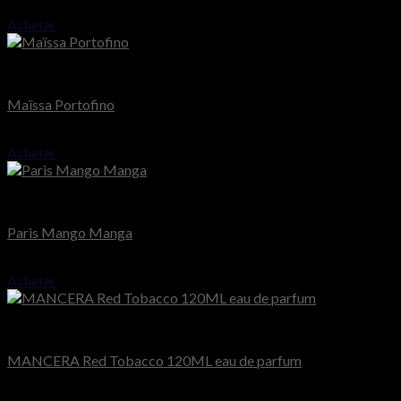
50.000
CFA
Acheter
Maïssa Paris
Maïssa Portofino
50.000
CFA
Acheter
Montale
Paris Mango Manga
75.000
CFA
Acheter
Mancera
MANCERA Red Tobacco 120ML eau de parfum
Note
4.50
sur 5