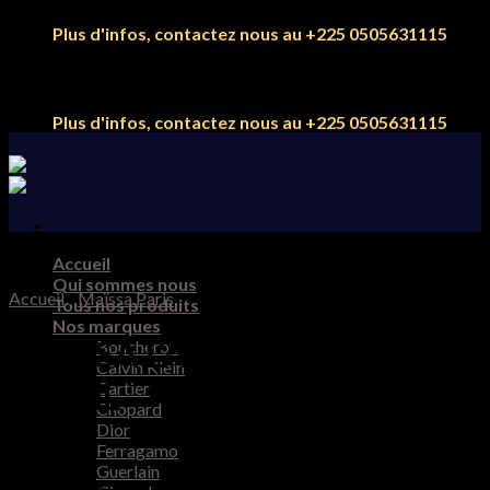
Skip
Plus d'infos, contactez nous au +225 0505631115
to
content
Plus d'infos, contactez nous au +225 0505631115
Accueil
Qui sommes nous
Accueil
/
Maïssa Paris
Tous nos produits
Nos marques
MAISSA L’AMOUR ÉTERNEL
Boucheron
Calvin Klein
100ML
Cartier
Chopard
Dior
Ferragamo
Guerlain
100.000
CFA