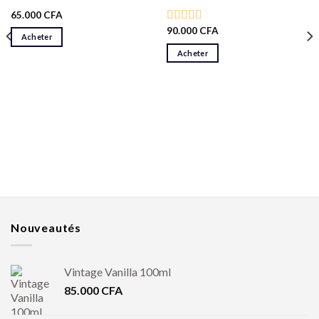
65.000
CFA
90.000
CFA
Note
5.00
Acheter
sur 5
Acheter
Nouveautés
Vintage Vanilla 100ml
85.000
CFA