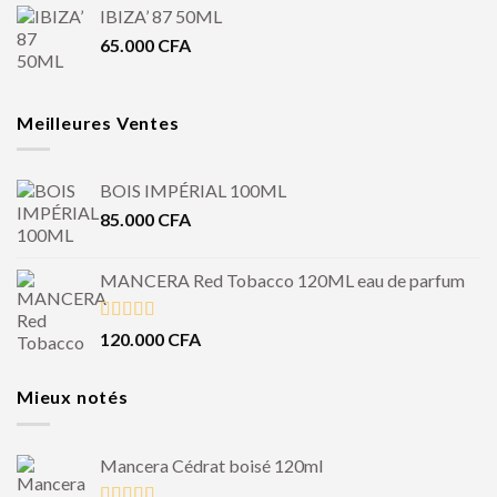
IBIZA’ 87 50ML
65.000
CFA
Meilleures Ventes
BOIS IMPÉRIAL 100ML
85.000
CFA
MANCERA Red Tobacco 120ML eau de parfum
Note
4.50
120.000
CFA
sur 5
Mieux notés
Mancera Cédrat boisé 120ml