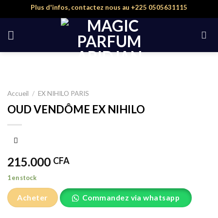
Skip
Plus d'infos, contactez nous au +225 0505631115
to
content
Accueil
/
EX NIHILO PARIS
OUD VENDÔME EX NIHILO
215.000
CFA
1 en stock
Acheter
Commandez via whatsapp