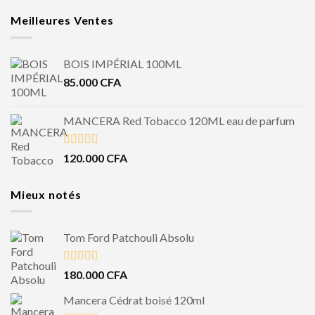
Meilleures Ventes
BOIS IMPÉRIAL 100ML
85.000
CFA
MANCERA Red Tobacco 120ML eau de parfum
Note
4.50
120.000
CFA
sur 5
Mieux notés
Tom Ford Patchouli Absolu
Note
5.00
180.000
CFA
sur 5
Mancera Cédrat boisé 120ml