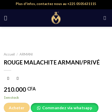
Skip
Plus d'infos, contactez nous au +225 0505631115
to
content
Accueil
/
ARMANI
ROUGE MALACHITE ARMANI/PRIVÉ
210.000
CFA
1 en stock
Acheter
Commandez via whatsapp