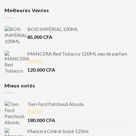
Meilleures Ventes
BOIS IMPÉRIAL 100ML
85.000
CFA
MANCERA Red Tobacco 120ML eau de parfum
Note
4.50
120.000
CFA
sur 5
Mieux notés
Tom Ford Patchouli Absolu
Note
5.00
180.000
CFA
sur 5
Mancera Cédrat boisé 120ml