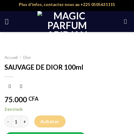
Skip
Plus d'infos, contactez nous au +225 0505631115
to
content
Accueil
/
Dior
SAUVAGE DE DIOR 100ml
75.000
CFA
2 en stock
quantité de SAUVAGE DE DIOR 100ml
Acheter