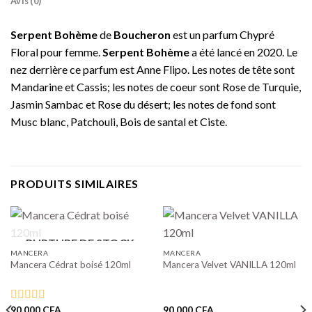
Avis (0)
Serpent Bohème
de
Boucheron
est un parfum Chypré
Floral pour femme.
Serpent Bohème
a été lancé en 2020. Le
nez derrière ce parfum est Anne Flipo. Les notes de tête sont
Mandarine et Cassis; les notes de coeur sont Rose de Turquie,
Jasmin Sambac et Rose du désert; les notes de fond sont
Musc blanc, Patchouli, Bois de santal et Ciste.
PRODUITS SIMILAIRES
RUPTURE DE STOCK
MANCERA
MANCERA
Mancera Cédrat boisé 120ml
Mancera Velvet VANILLA 120ml
90.000
CFA
90.000
CFA
Note
5.00