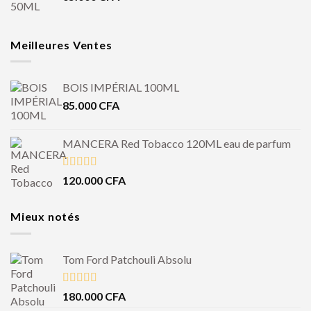
Meilleures Ventes
BOIS IMPÉRIAL 100ML
85.000
CFA
MANCERA Red Tobacco 120ML eau de parfum
Note
4.50
120.000
CFA
sur 5
Mieux notés
Tom Ford Patchouli Absolu
Note
5.00
180.000
CFA
sur 5