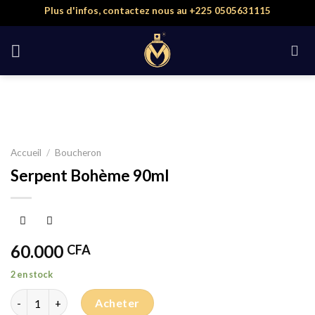
Skip
Plus d'infos, contactez nous au +225 0505631115
to
content
Accueil
/
Boucheron
Serpent Bohème 90ml
60.000
CFA
2 en stock
quantité de Serpent Bohème 90ml
Acheter