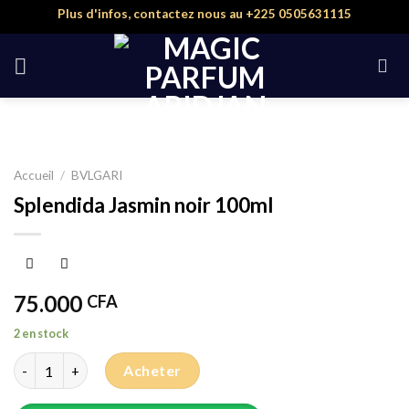
Skip
Plus d'infos, contactez nous au +225 0505631115
to
content
Accueil
/
BVLGARI
Splendida Jasmin noir 100ml
75.000
CFA
2 en stock
quantité de Splendida Jasmin noir 100ml
Acheter