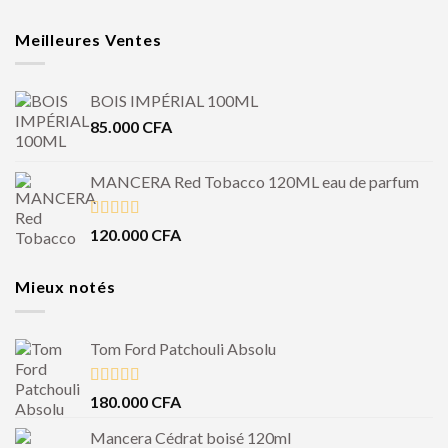
Meilleures Ventes
BOIS IMPÉRIAL 100ML
85.000
CFA
MANCERA Red Tobacco 120ML eau de parfum
Note
4.50
120.000
CFA
sur 5
Mieux notés
Tom Ford Patchouli Absolu
Note
5.00
180.000
CFA
sur 5
Mancera Cédrat boisé 120ml