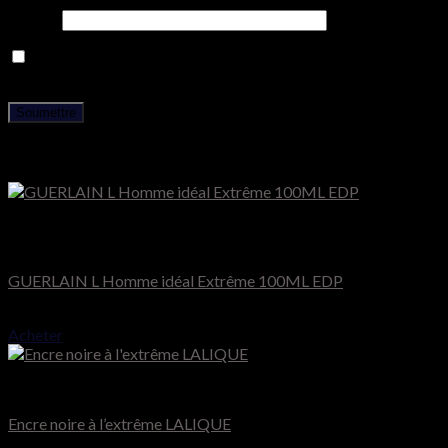
E-mail
*
Enregistrer mon nom, mon e-mail et mon site dans le
navigateur pour mon prochain commentaire.
Produits similaires
Rupture de stock
Guerlain
GUERLAIN L Homme idéal Extrême 100ML EDP
70.000
CFA
Acheter
Lalique
Encre noire à l’extrême LALIQUE