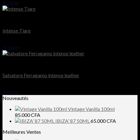
Acheter
Montale
Intense Tiare
75.000
CFA
Acheter
Homme
Salvatore Ferragamo intense leather
55.000
CFA
Acheter
Nouveautés
Vintage Vanilla 100ml
85.000
CFA
IBIZA’ 87 50ML
65.000
CFA
Meilleures Ventes