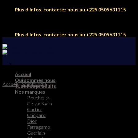
Skip
Plus d'infos, contactez nous au +225 0505631115
to
content
Plus d'infos, contactez nous au +225 0505631115
Accueil
Qui sommes nous
Accueil
/
Scentologia
Tous nos produits
Nos marques
Syn.ergy 100ml
Boucheron
Calvin Klein
Cartier
Chopard
Dior
Ferragamo
140.000
CFA
Guerlain