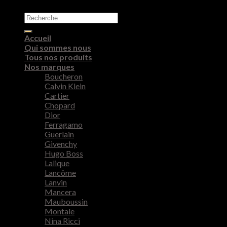
Recherche
pour :
Accueil
Qui sommes nous
Tous nos produits
Nos marques
Boucheron
Calvin Klein
Cartier
Chopard
Dior
Ferragamo
Guerlain
Givenchy
Hugo Boss
Lalique
Lancôme
Lanvin
Mancera
Mauboussin
Montale
Nina Ricci