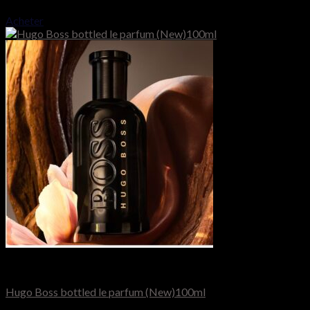
70.000
CFA
Acheter
Hugo Boss
Hugo Boss bottled le parfum (New)100ml