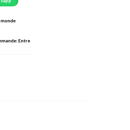
tsapp
e monde
mmande: Entre