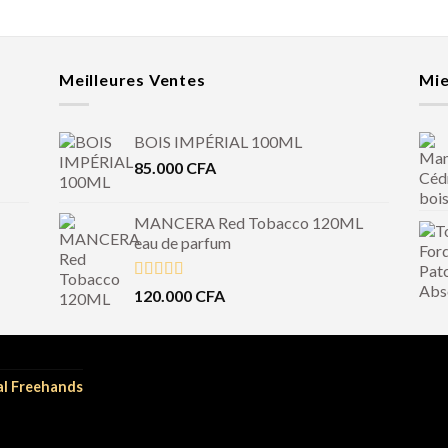
Meilleures Ventes
Mie
BOIS IMPÉRIAL 100ML
85.000
CFA
MANCERA Red Tobacco 120ML
eau de parfum
Note
4.50
120.000
CFA
sur 5
al Freehands