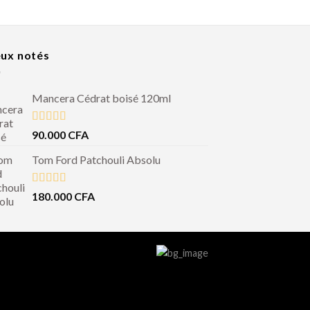
ux notés
Mancera Cédrat boisé 120ml
Note
5.00
90.000
CFA
sur 5
Tom Ford Patchouli Absolu
Note
5.00
180.000
CFA
sur 5