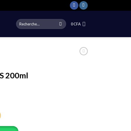
Recherche
0
CFA
pour :
T
 200ml
T PARFUMÉ CORPS 200ml