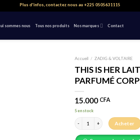
Plus d'infos, contactez nous au +225 0505631115
ui sommes nous
Tous nos produits
Nos marques
Contact
Accueil
/
ZADIG & VOLTAIRE
THIS IS HER LAI
PARFUMÉ CORPS
15.000
CFA
5 en stock
quantité de THIS IS HER LAI
Acheter