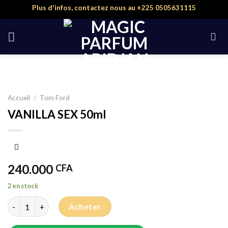
Skip
Plus d'infos, contactez nous au +225 0505631115
to
content
Accueil
/
Tom Ford
VANILLA SEX 50ml
240.000
CFA
2 en stock
quantité de VANILLA SEX 50ml
Acheter