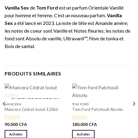
Vanilla Sex
de
Tom Ford
est un parfum Orientale Vanillé
pour homme et femme. C’est un nouveau parfum.
Vanilla
Sex
a été lancé en 2023. La note de tête est Amande amère;
les notes de coeur sont Vanille et Notes fleuries; les notes de
fond sont Absolu de vanille, Ultravanil™, Fève de tonka et
Bois de santal.
PRODUITS SIMILAIRES
RUPTURE DE STOCK
MANCERA
TOM FORD
Mancera Cédrat boisé 120ml
Tom Ford Patchouli Absolu
90.000
CFA
180.000
CFA
Note
5.00
Note
5.00
sur 5
sur 5
Acheter
Acheter