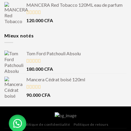
MANCERA Red Tobacco 120ML eau de parfum
Note
4.50
120.000
CFA
sur 5
Mieux notés
Tom Ford Patchouli Absolu
Note
5.00
180.000
CFA
sur 5
Mancera Cédrat boisé 120ml
Note
5.00
90.000
CFA
sur 5
Politique de confidentialité
Politique de retours