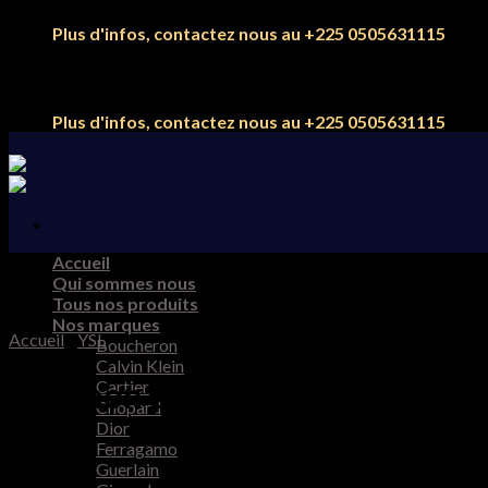
Skip
Plus d'infos, contactez nous au +225 0505631115
to
content
Plus d'infos, contactez nous au +225 0505631115
Accueil
Qui sommes nous
Tous nos produits
Nos marques
Accueil
/
YSL
Boucheron
Calvin Klein
YSL mon paris 90 ml eau de pa
Cartier
Chopard
Dior
Ferragamo
Guerlain