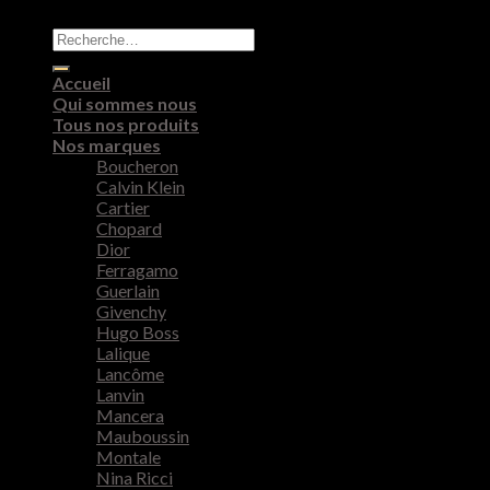
Recherche
pour :
Accueil
Qui sommes nous
Tous nos produits
Nos marques
Boucheron
Calvin Klein
Cartier
Chopard
Dior
Ferragamo
Guerlain
Givenchy
Hugo Boss
Lalique
Lancôme
Lanvin
Mancera
Mauboussin
Montale
Nina Ricci