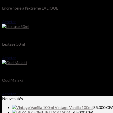
Encre noire à l’extrême LALIQUE
70.000
CFA
Acheter
Nina Ricci
L’extase 50ml
51.000
CFA
Acheter
Chopard
Oud Malaki
65.000
CFA
Acheter
Nouveautés
Vintage Vanilla 100ml
85.000
CF
IBIZA’ 87 50ML
65.000
CFA