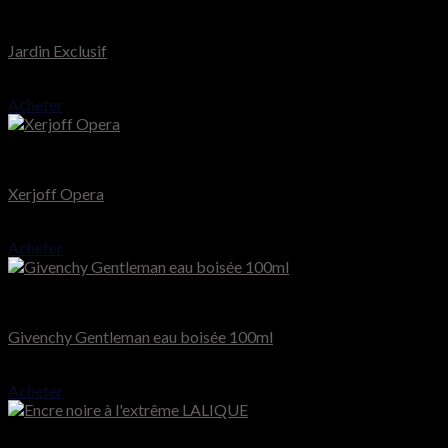
Mancera
Jardin Exclusif
80.000
CFA
Acheter
Xerjoff Muse
Xerjoff Opera
140.000
CFA
Acheter
Givenchy
Givenchy Gentleman eau boisée 100ml
65.000
CFA
Acheter
Lalique