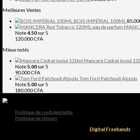
Meilleures Ventes
BOIS IMPÉRIAL 100ML
85.0
MANCER
Note
4.50
sur 5
120.000
CFA
Mieux notés
Mancera Cédrat boisé 12
Note
5.00
sur 5
90.000
CFA
Tom Ford Patchouli Absolu
Note
5.00
sur 5
180.000
CFA
Politique de confidentialité
Politique de retours
Tous droit reservés 2026 © Designed by
Digital Freehands