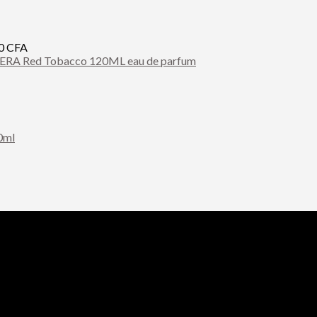
00
CFA
A Red Tobacco 120ML eau de parfum
0ml