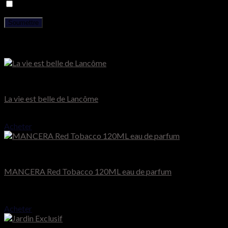
Enregistrer mon nom, mon e-mail et mon site dans le navigat
Produits similaires
Lancôme
La vie est belle de Lancôme
71.000
CFA
Acheter
Mancera
MANCERA Red Tobacco 120ML eau de parfum
Note
4.50
sur 5
120.000
CFA
Acheter