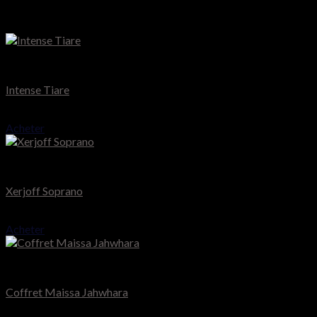
Produits similaires
Montale
Intense Tiare
75.000
CFA
Acheter
Xerjoff Muse
Xerjoff Soprano
195.000
CFA
Acheter
Maïssa Paris
Coffret Maissa Jahwhara
65.000
CFA