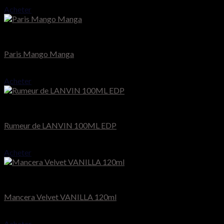
Acheter
Montale
Paris Mango Manga
75.000
CFA
Acheter
Lanvin
Rumeur de LANVIN 100ML EDP
41.000
CFA
Acheter
Mancera
Mancera Velvet VANILLA 120ml
90.000
CFA
Acheter