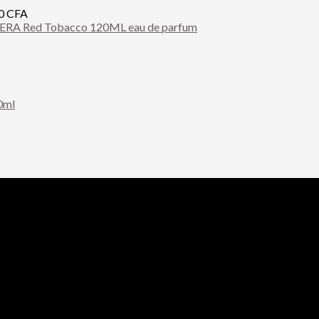
00
CFA
A Red Tobacco 120ML eau de parfum
0ml