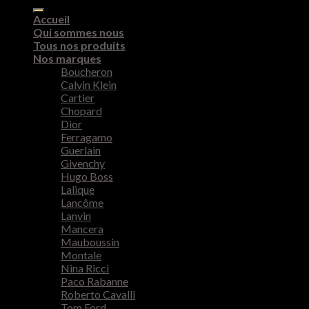
pour :
Accueil
Qui sommes nous
Tous nos produits
Nos marques
Boucheron
Calvin Klein
Cartier
Chopard
Dior
Ferragamo
Guerlain
Givenchy
Hugo Boss
Lalique
Lancôme
Lanvin
Mancera
Mauboussin
Montale
Nina Ricci
Paco Rabanne
Roberto Cavalli
Tom Ford