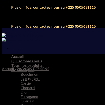
Skip
Plus d'infos, contactez nous au +225 0505631115
to
content
Plus d'infos, contactez nous au +225 0505631115
Accueil
Qui sommes nous
Tous nos produits
Accueil
/
PARADIS DES SENS
Nos marques
Boucheron
SEVEN HEAVEN 100ml
Calvin Klein
Cartier
Chopard
Dior
Ferragamo
Guerlain
140.000
CFA