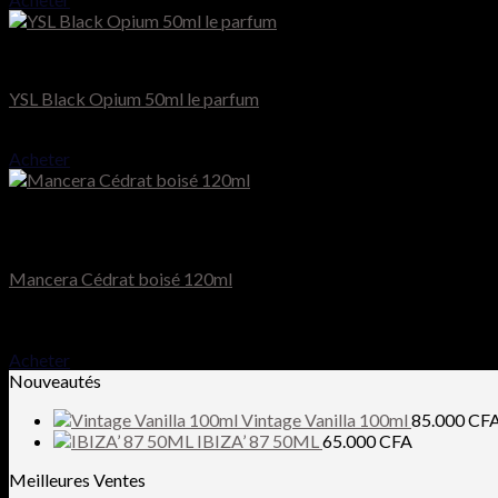
YSL
YSL Black Opium 50ml le parfum
51.000
CFA
Acheter
Rupture de stock
Mancera
Mancera Cédrat boisé 120ml
Note
5.00
sur 5
90.000
CFA
Acheter
Nouveautés
Vintage Vanilla 100ml
85.000
CF
IBIZA’ 87 50ML
65.000
CFA
Meilleures Ventes