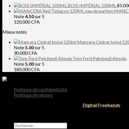
BOIS IMPÉRIAL 100ML
85.0
MANCER
Note
4.50
sur 5
120.000
CFA
Mieux notés
Mancera Cédrat boisé 12
Note
5.00
sur 5
90.000
CFA
Tom Ford Patchouli Absolu
Note
5.00
sur 5
180.000
CFA
Politique de confidentialité
Politique de retours
Tous droit reservés 2026 © Designed by
Digital Freehands
Recherche