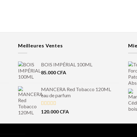
Meilleures Ventes
Mie
BOIS IMPÉRIAL 100ML
85.000
CFA
MANCERA Red Tobacco 120ML
eau de parfum
Note
4.50
120.000
CFA
sur 5