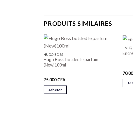
PRODUITS SIMILAIRES
 DE STOCK
LALIQ
isé 120ml
Encre
HUGO BOSS
Hugo Boss bottled le parfum
(New)100ml
70.0
75.000
CFA
Ac
Acheter