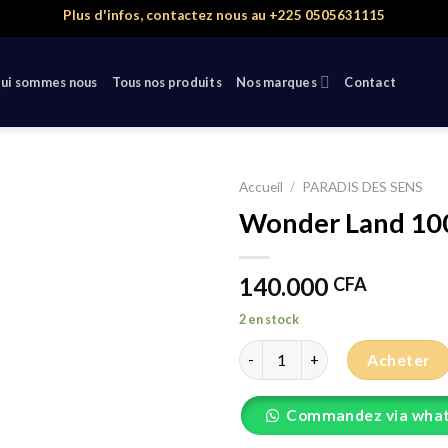
Plus d'infos, contactez nous au +225 0505631115
ui sommes nous
Tous nos produits
Nos marques
Contact
Accueil
/
PARADIS DES SENS
Wonder Land 10
140.000
CFA
2 en stock
quantité de Wonder Land 100
Acheter
Commandez via wha