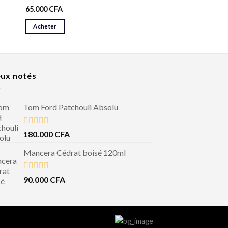
65.000
CFA
Acheter
ux notés
Tom Ford Patchouli Absolu
Note
5.00
180.000
CFA
sur 5
Mancera Cédrat boisé 120ml
Note
5.00
90.000
CFA
sur 5