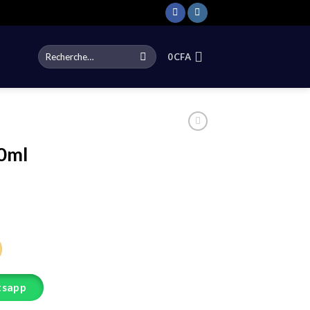
Recherche
0
CFA
pour :
0ml
ml
tsapp