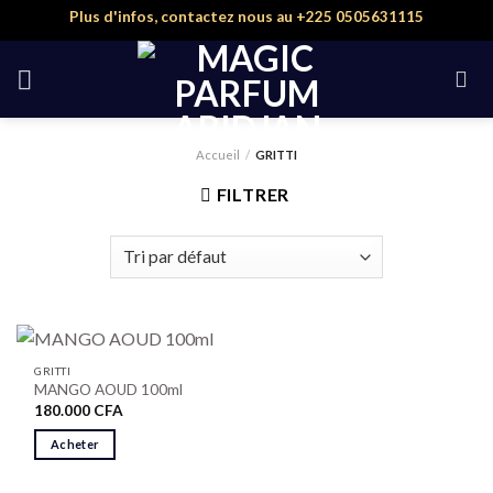
Skip
Plus d'infos, contactez nous au +225 0505631115
to
content
Accueil
/
GRITTI
FILTRER
GRITTI
MANGO AOUD 100ml
180.000
CFA
Acheter