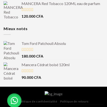
MANCERA Red Tobacco 120ML eau de parfum
Note
4.50
120.000
CFA
sur 5
Mieux notés
Tom Ford Patchouli Absolu
Note
5.00
180.000
CFA
sur 5
Mancera Cédrat boisé 120ml
Note
5.00
90.000
CFA
sur 5
Politique de confidentialité
Politique de retours