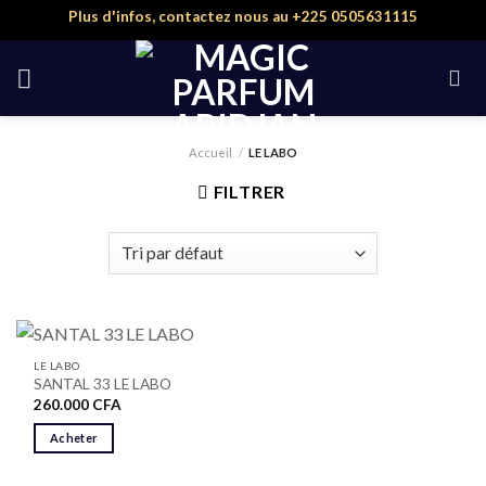
Skip
Plus d'infos, contactez nous au +225 0505631115
to
content
Accueil
/
LE LABO
FILTRER
LE LABO
SANTAL 33 LE LABO
260.000
CFA
Acheter