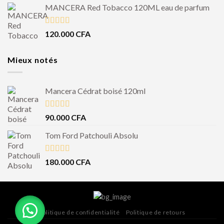
MANCERA Red Tobacco 120ML eau de parfum
Note
4.50
120.000
CFA
sur 5
Mieux notés
Mancera Cédrat boisé 120ml
Note
5.00
90.000
CFA
sur 5
Tom Ford Patchouli Absolu
Note
5.00
180.000
CFA
sur 5
Politique de confidentialité
Politique de retours