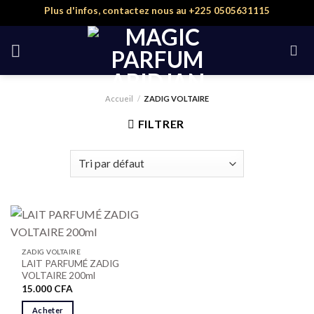
Skip
Plus d'infos, contactez nous au +225 0505631115
to
content
Accueil
/
ZADIG VOLTAIRE
FILTRER
ZADIG VOLTAIRE
LAIT PARFUMÉ ZADIG
VOLTAIRE 200ml
15.000
CFA
Acheter