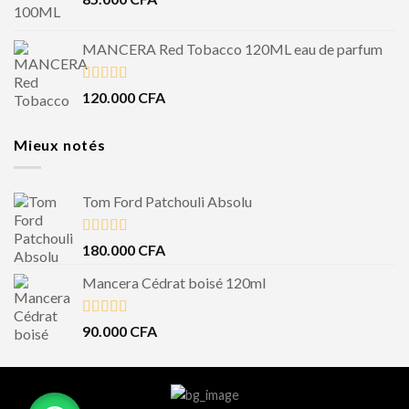
MANCERA Red Tobacco 120ML eau de parfum
Note
4.50
120.000
CFA
sur 5
Mieux notés
Tom Ford Patchouli Absolu
Note
5.00
180.000
CFA
sur 5
Mancera Cédrat boisé 120ml
Note
5.00
90.000
CFA
sur 5