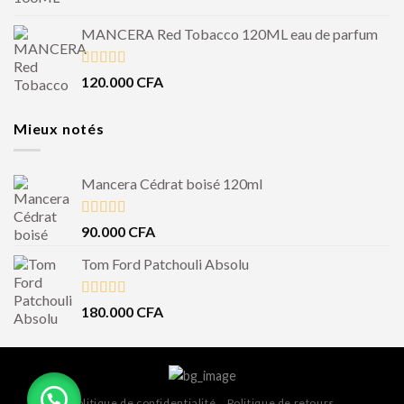
MANCERA Red Tobacco 120ML eau de parfum
Note
4.50
120.000
CFA
sur 5
Mieux notés
Mancera Cédrat boisé 120ml
Note
5.00
90.000
CFA
sur 5
Tom Ford Patchouli Absolu
Note
5.00
180.000
CFA
sur 5
Politique de confidentialité
Politique de retours