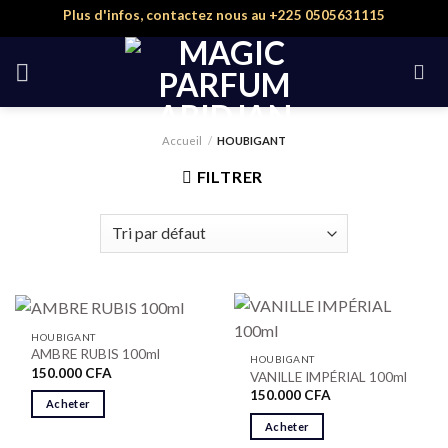
Skip
Plus d'infos, contactez nous au +225 0505631115
to
content
Accueil
/
HOUBIGANT
FILTRER
HOUBIGANT
AMBRE RUBIS 100ml
HOUBIGANT
150.000
CFA
VANILLE IMPÉRIAL 100ml
150.000
CFA
Acheter
Acheter