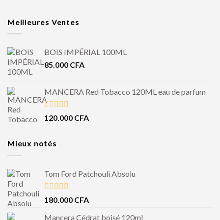
Meilleures Ventes
BOIS IMPÉRIAL 100ML
85.000
CFA
MANCERA Red Tobacco 120ML eau de parfum
Note
4.50
120.000
CFA
sur 5
Mieux notés
Tom Ford Patchouli Absolu
Note
5.00
180.000
CFA
sur 5
Mancera Cédrat boisé 120ml