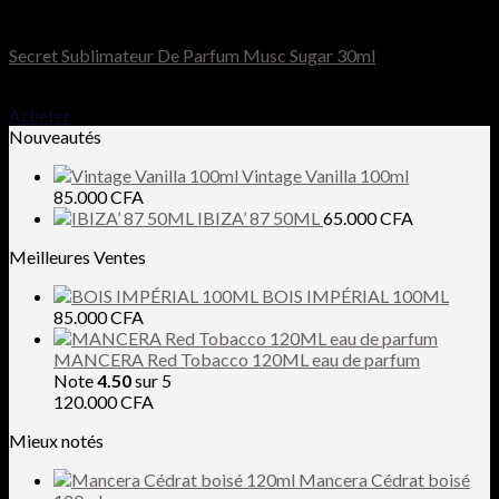
SECRET MUSC
Secret Sublimateur De Parfum Musc Sugar 30ml
25.000
CFA
Acheter
Nouveautés
Vintage Vanilla 100ml
85.000
CFA
IBIZA’ 87 50ML
65.000
CFA
Meilleures Ventes
BOIS IMPÉRIAL 100ML
85.000
CFA
MANCERA Red Tobacco 120ML eau de parfum
Note
4.50
sur 5
120.000
CFA
Mieux notés
Mancera Cédrat boisé