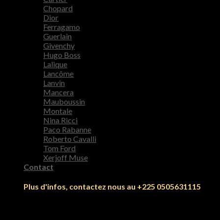
Chopard
Dior
Ferragamo
Guerlain
Givenchy
Hugo Boss
Lalique
Lancôme
Lanvin
Mancera
Mauboussin
Montale
Nina Ricci
Paco Rabanne
Roberto Cavalli
Tom Ford
Xerjoff Muse
Contact
Plus d'infos, contactez nous au +225 0505631115
Se connecter