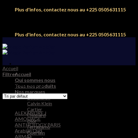
Skip
Plus d'infos, contactez nous au +225 0505631115
to
content
Plus d'infos, contactez nous au +225 0505631115
Accueil
/
SECRET MUSC
Filtrer
Accueil
Qui sommes nous
Voici le seul résultat
Tous nos produits
Nos marques
Boucheron
Marques
Calvin Klein
Cartier
ALEXANDRE J
Chopard
AMOUAGE
Dior
ANTHOLOGY PARIS
Ferragamo
Arabian Oud
Guerlain
ARMAF